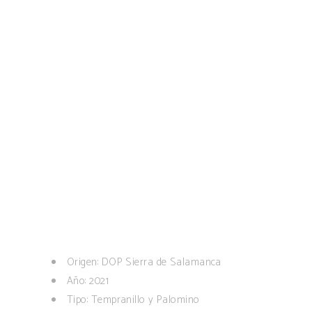
8,50
€
Tempranillo y palomino.
ADD TO CART
CATEGORY:
Vinos rosados
DESCRIPTION
Origen: DOP Sierra de Salamanca
Año: 2021
Tipo: Tempranillo y Palomino