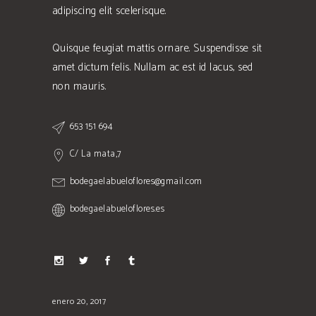
adipiscing elit scelerisque.
Quisque feugiat mattis ornare. Suspendisse sit
amet dictum felis. Nullam ac est id lacus, sed
non mauris.
653 151 694
C/ La mata,7
bodegaelabueloflores@gmail.com
bodegaelabueloflores.es
enero 20, 2017