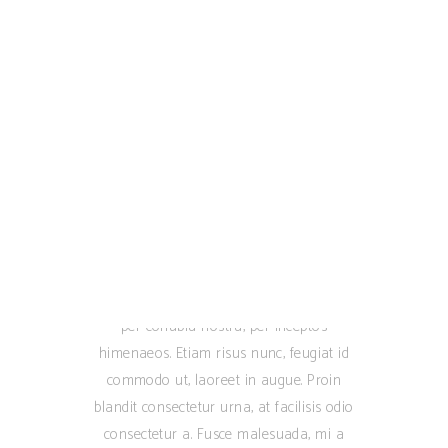
dignissim varius ipsum interdum. Proin
blandit sem vel est pellentesque, vel lacinia
enim faucibus. Praesent lorem diam,
sodales eget metus vitae, malesuada
tempus urna. Pellentesque libero ante,
lobortis id turpis nec, pulvinar.
Lorem ipsum dolor sit amet, consectetur
adipiscing elit. Mauris venenatis purus sit
amet justo sollicitudin suscipit. Class
aptent taciti sociosqu ad litora torquent
per conubia nostra, per inceptos
himenaeos. Etiam risus nunc, feugiat id
commodo ut, laoreet in augue. Proin
blandit consectetur urna, at facilisis odio
consectetur a. Fusce malesuada, mi a