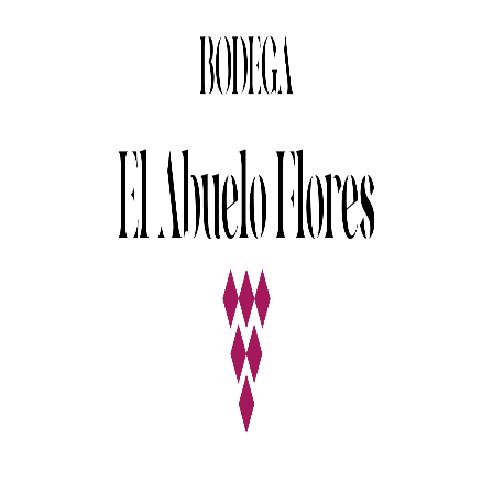
SWEET WINE
febrero 18, 2017
By
admin
3 Comments
2
Living
Quisque congue vel mi nec venenatis.
Quisque eu auctor ante. Maecenas finibus
risus in mauris accumsan auctor. Vivamus
tempor massa id dignissim scelerisque.
Donec aliquam elit eu ornare tempus.
Nullam eu lectus tellus. Praesent faucibus,
leo et consequat ullamcorper, libero nunc
scelerisque sapien, ac rutrum ante turpis
non velit. Mauris tempor elit eget ipsum
facilisis, vitae pulvinar mauris consectetur.
Ut laoreet urna sit amet lacus accumsan,