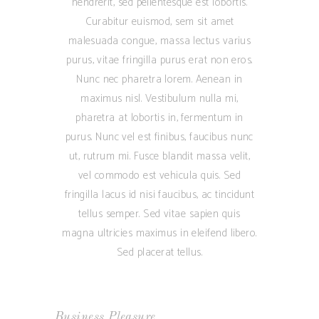
hendrerit, sed pellentesque est lobortis.
Curabitur euismod, sem sit amet
malesuada congue, massa lectus varius
purus, vitae fringilla purus erat non eros.
Nunc nec pharetra lorem. Aenean in
maximus nisl. Vestibulum nulla mi,
pharetra at lobortis in, fermentum in
purus. Nunc vel est finibus, faucibus nunc
ut, rutrum mi. Fusce blandit massa velit,
vel commodo est vehicula quis. Sed
fringilla lacus id nisi faucibus, ac tincidunt
tellus semper. Sed vitae sapien quis
magna ultricies maximus in eleifend libero.
Sed placerat tellus.
,
Business
Pleasure