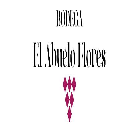
QUALITY
WINES
marzo 21, 2017
By
admin
3 Comments
9
Beauty
Aenean ultrices justo faucibus eros
hendrerit, sed pellentesque est lobortis.
Curabitur euismod, sem sit amet
malesuada congue, massa lectus varius