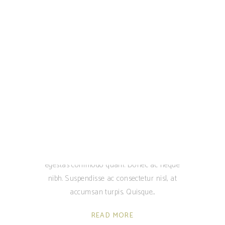
purus, vitae fringilla purus erat non eros.
Nunc nec pharetra lorem. Aenean in
maximus nisl. Vestibulum nulla mi,
pharetra at lobortis in, fermentum in
purus. Nunc vel est finibus, faucibus nunc
ut, rutrum mi. Fusce blandit massa velit,
vel commodo est vehicula quis. Sed
fringilla lacus id nisi faucibus, ac tincidunt
tellus semper. Sed vitae sapien quis
magna ultricies maximus in eleifend libero.
Sed placerat tellus congue condimentum
scelerisque. Sed quis commodo nisl,
egestas commodo quam. Donec ac neque
nibh. Suspendisse ac consectetur nisl, at
accumsan turpis. Quisque
READ MORE