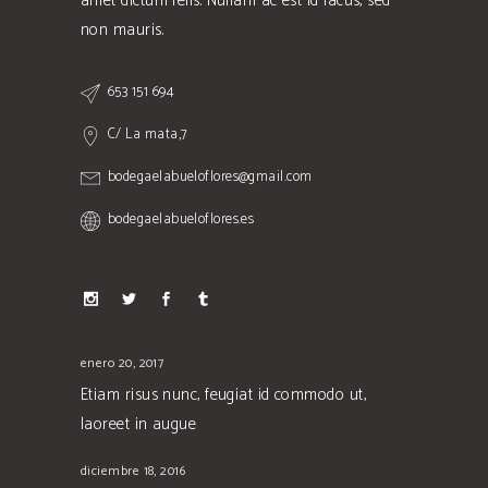
amet dictum felis. Nullam ac est id lacus, sed
non mauris.
653 151 694
C/ La mata,7
bodegaelabueloflores@gmail.com
bodegaelabueloflores.es
enero 20, 2017
Etiam risus nunc, feugiat id commodo ut,
laoreet in augue
diciembre 18, 2016