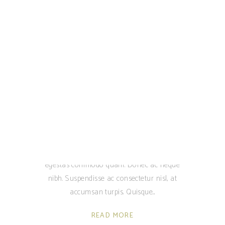
purus, vitae fringilla purus erat non eros.
Nunc nec pharetra lorem. Aenean in
maximus nisl. Vestibulum nulla mi,
pharetra at lobortis in, fermentum in
purus. Nunc vel est finibus, faucibus nunc
ut, rutrum mi. Fusce blandit massa velit,
vel commodo est vehicula quis. Sed
fringilla lacus id nisi faucibus, ac tincidunt
tellus semper. Sed vitae sapien quis
magna ultricies maximus in eleifend libero.
Sed placerat tellus congue condimentum
scelerisque. Sed quis commodo nisl,
egestas commodo quam. Donec ac neque
nibh. Suspendisse ac consectetur nisl, at
accumsan turpis. Quisque
READ MORE