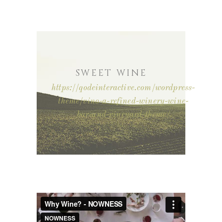
SWEET WINE
https://qodeinteractive.com/wordpress-
theme/vino-a-refined-winery-wine-
bar-and-vineyard-theme/