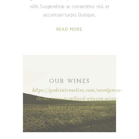
nibh. Suspendisse ac consectetur nisl, at
accumsan turpis. Quisque
READ MORE
OUR WINES
https://qodeinteractive.com/wordpress-
theme/vino-a-refined-winery-wine-
bar-and-vineyard-theme/