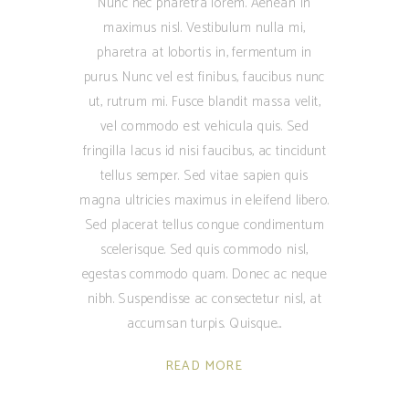
Nunc nec pharetra lorem. Aenean in
maximus nisl. Vestibulum nulla mi,
pharetra at lobortis in, fermentum in
purus. Nunc vel est finibus, faucibus nunc
ut, rutrum mi. Fusce blandit massa velit,
vel commodo est vehicula quis. Sed
fringilla lacus id nisi faucibus, ac tincidunt
tellus semper. Sed vitae sapien quis
magna ultricies maximus in eleifend libero.
Sed placerat tellus congue condimentum
scelerisque. Sed quis commodo nisl,
egestas commodo quam. Donec ac neque
nibh. Suspendisse ac consectetur nisl, at
accumsan turpis. Quisque
READ MORE