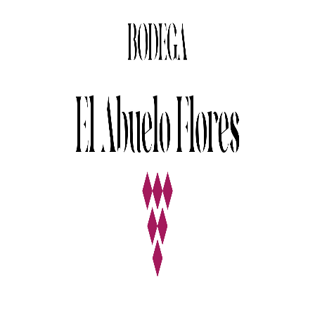
POPULAR
WINES
febrero 19, 2017
By
admin
3 Comments
3
Food
Aenean ultrices justo faucibus eros
hendrerit, sed pellentesque est lobortis.
Curabitur euismod, sem sit amet
malesuada congue, massa lectus varius