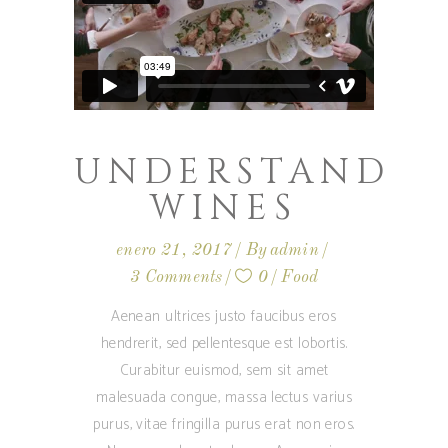
UNDERSTAND
WINES
enero 21, 2017
By
admin
3 Comments
0
Food
Aenean ultrices justo faucibus eros
hendrerit, sed pellentesque est lobortis.
Curabitur euismod, sem sit amet
malesuada congue, massa lectus varius
purus, vitae fringilla purus erat non eros.