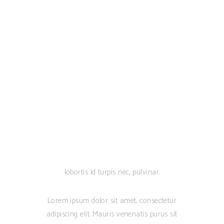
Donec aliquam elit eu ornare tempus.
Nullam eu lectus tellus. Praesent faucibus,
leo et consequat ullamcorper, libero nunc
scelerisque sapien, ac rutrum ante turpis
non velit. Mauris tempor elit eget ipsum
facilisis, vitae pulvinar mauris consectetur.
Ut laoreet urna sit amet lacus accumsan,
dignissim varius ipsum interdum. Proin
blandit sem vel est pellentesque, vel lacinia
enim faucibus. Praesent lorem diam,
sodales eget metus vitae, malesuada
tempus urna. Pellentesque libero ante,
lobortis id turpis nec, pulvinar.
Lorem ipsum dolor sit amet, consectetur
adipiscing elit. Mauris venenatis purus sit